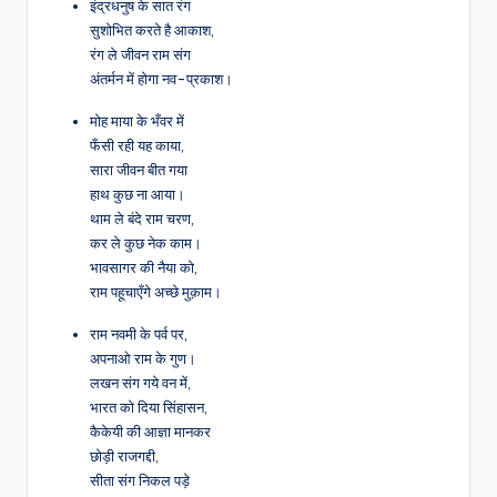
इंद्रधनुष के सात रंग
सुशोभित करते है आकाश,
रंग ले जीवन राम संग
अंतर्मन में होगा नव-प्रकाश।
मोह माया के भँवर में
फँसी रही यह काया,
सारा जीवन बीत गया
हाथ कुछ ना आया।
थाम ले बंदे राम चरण,
कर ले कुछ नेक काम।
भावसागर की नैया को,
राम पहूचाएँगे अच्छे मुक़ाम।
राम नवमी के पर्व पर,
अपनाओ राम के गुण।
लखन संग गये वन में,
भारत को दिया सिंहासन,
कैकेयी की आज्ञा मानकर
छोड़ी राजगद्दी,
सीता संग निकल पड़े