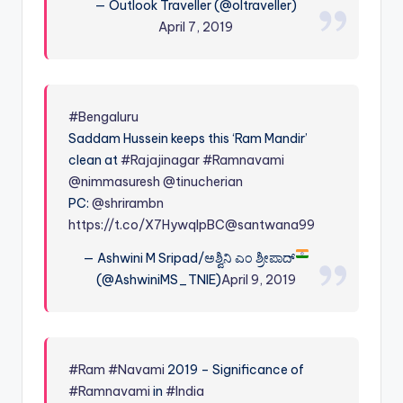
— Outlook Traveller (@oltraveller)
April 7, 2019
#Bengaluru
Saddam Hussein keeps this ‘Ram Mandir’
clean at
#Rajajinagar
#Ramnavami
@nimmasuresh
@tinucherian
PC:
@shrirambn
https://t.co/X7HywqlpBC
@santwana99
— Ashwini M Sripad/ಅಶ್ವಿನಿ ಎಂ ಶ್ರೀಪಾದ್
(@AshwiniMS_TNIE)
April 9, 2019
#Ram
#Navami
2019 – Significance of
#Ramnavami
in
#India