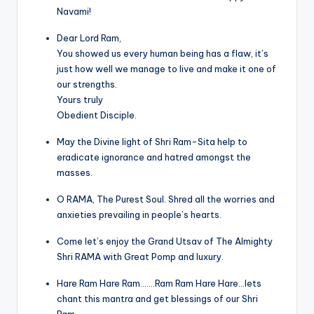
Navami!
Dear Lord Ram,
You showed us every human being has a flaw, it’s
just how well we manage to live and make it one of
our strengths.
Yours truly
Obedient Disciple.
May the Divine light of Shri Ram-Sita help to
eradicate ignorance and hatred amongst the
masses.
O RAMA, The Purest Soul. Shred all the worries and
anxieties prevailing in people’s hearts.
Come let’s enjoy the Grand Utsav of The Almighty
Shri RAMA with Great Pomp and luxury.
Hare Ram Hare Ram…….Ram Ram Hare Hare…lets
chant this mantra and get blessings of our Shri
Ram.