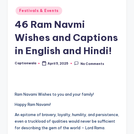
Posted
Festivals & Events
in
46 Ram Navmi
Wishes and Captions
in English and Hindi!
Captionwala
April 5, 2025
No Comments
Posted
by
Ram Navami Wishes to you and your family!
Happy Ram Navami!
An epitome of bravery, loyalty, humility, and persistence,
even a truckload of qualities would never be sufficient
for describing the gem of the world – Lord Rama.