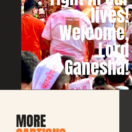
lives!
Welcome,
Lord
Ganesha!
MORE