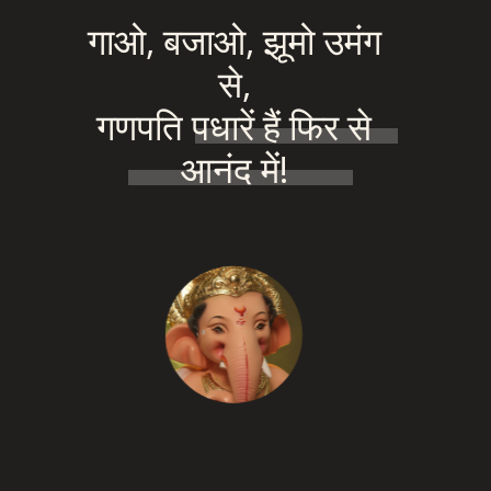
गाओ, बजाओ, झूमो उमंग
से,
गणपति पधारें हैं फिर से
आनंद में!